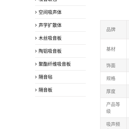
空间吸声体
声学扩散体
品牌
木丝吸音板
基材
陶铝吸音板
聚酯纤维吸音板
饰面
隔音毡
规格
隔音板
厚度
产品等
级
吸声频