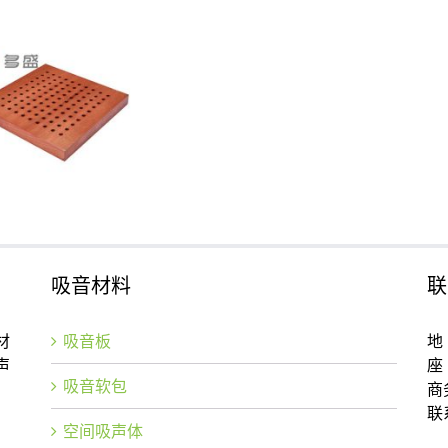
吸音材料
联
材
吸音板
地
声
座 
吸音软包
商
联
空间吸声体