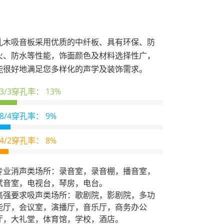
孔木吸音板采用优质的中纤板、具有环保、防
火、防水等性能，饰面颜色及材料选择性广，
能很好地满足您多样化的声学及装饰需求。
13/3穿孔率：
13%
28/4穿孔率：
9%
14/2穿孔率：
8%
专业消声类场所：录音室，录音棚，播音室，
试音室，电视台，琴房，电台。
高强要求吸声类场所：歌剧院，影剧院，多功
能厅，会议室，演播厅，音乐厅，商务办公
厅，大礼堂，体育馆，学校，酒店。